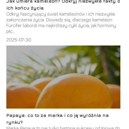
Jak umiera kameleon? Odkryj niezwykłe fakty o
ich końcu życia
Odkryj fascynujący świat kameleonów i ich niezwykłe
zakończenia życia. Dowiedz się, dlaczego kameleon
Furcifer labordi ma najkrótszy cykl życia, jak hormony
płc...
2025-07-30
Papaya: co to za marka i co ją wyróżnia na
rynku?
Marka Papaya to nie tylko historia sukcesu od Kijowa do