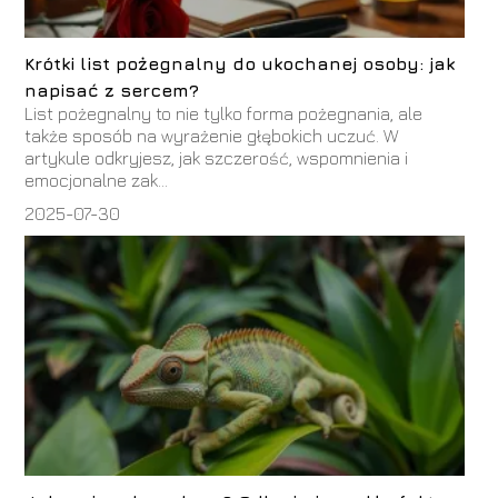
Krótki list pożegnalny do ukochanej osoby: jak
napisać z sercem?
List pożegnalny to nie tylko forma pożegnania, ale
także sposób na wyrażenie głębokich uczuć. W
artykule odkryjesz, jak szczerość, wspomnienia i
emocjonalne zak...
2025-07-30