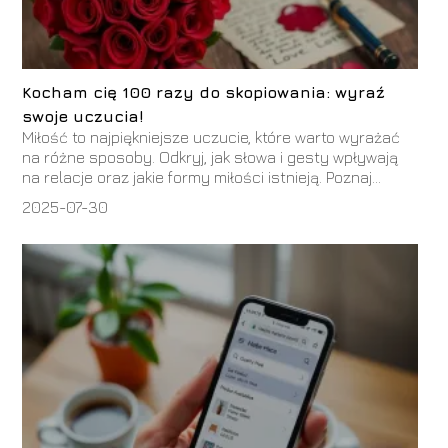
Kocham cię 100 razy do skopiowania: wyraź
swoje uczucia!
Miłość to najpiękniejsze uczucie, które warto wyrażać
na różne sposoby. Odkryj, jak słowa i gesty wpływają
na relacje oraz jakie formy miłości istnieją. Poznaj...
2025-07-30