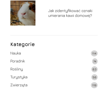
Jak zidentyfikować oznaki
umierania kawii domowej?
Kategorie
Nauka
114
Poradnik
74
Rośliny
63
Turystyka
56
Zwierzęta
119