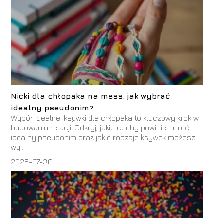
Nicki dla chłopaka na mess: jak wybrać
idealny pseudonim?
Wybór idealnej ksywki dla chłopaka to kluczowy krok w
budowaniu relacji. Odkryj, jakie cechy powinien mieć
idealny pseudonim oraz jakie rodzaje ksywek możesz
wy...
2025-07-30