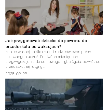
Jak przygotować dziecko do powrotu do
przedszkola po wakacjach?
Koniec wakacji to dla dzieci i rodziców czas pełen
mieszanych uczuć. Po dwóch miesiącach
przyzwyczajenia do domowego trybu życia, powrót do
przedszkolnej rutyny...
2025-08-28