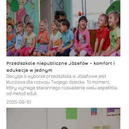
Przedszkole niepubliczne Józefów – komfort i
edukacja w jednym
Decyzja o wyborze przedszkola w Józefowie jest
kluczowa dla rozwoju Twojego dziecka. To moment,
który wymaga starannego rozważenia wielu aspektów,
od metod eduk...
2025-09-10