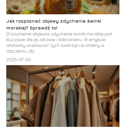
Jak rozpoznać objawy zdychania świnki
morskiej? Sprawdź to!
Zrozumienie objawów zdychania świnki morskiej jest
kluczowe dla jej zdrowia i dobrostanu. W artykule
omówimy wrażliwość tych zwierząt na zmiany w
otoczeniu, obj...
2025-07-30