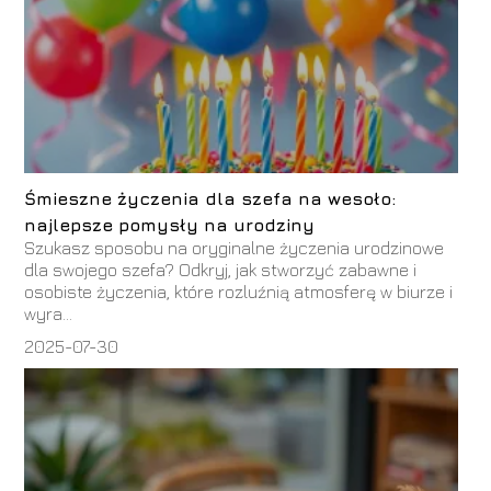
Śmieszne życzenia dla szefa na wesoło:
najlepsze pomysły na urodziny
Szukasz sposobu na oryginalne życzenia urodzinowe
dla swojego szefa? Odkryj, jak stworzyć zabawne i
osobiste życzenia, które rozluźnią atmosferę w biurze i
wyra...
2025-07-30