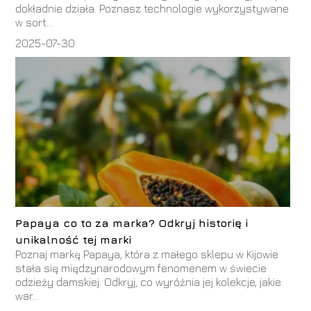
dokładnie działa. Poznasz technologie wykorzystywane
w sort...
2025-07-30
Papaya co to za marka? Odkryj historię i
unikalność tej marki
Poznaj markę Papaya, która z małego sklepu w Kijowie
stała się międzynarodowym fenomenem w świecie
odzieży damskiej. Odkryj, co wyróżnia jej kolekcje, jakie
war...