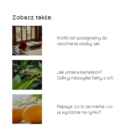
Zobacz także:
Krótki list pożegnalny do
ukochanej osoby: jak
napisać z sercem?
Jak umiera kameleon?
Odkryj niezwykłe fakty o ich
końcu życia
Papaya: co to za marka i co
ją wyróżnia na rynku?