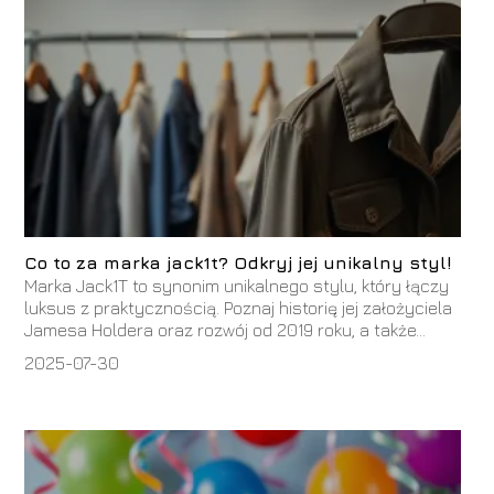
Co to za marka jack1t? Odkryj jej unikalny styl!
Marka Jack1T to synonim unikalnego stylu, który łączy
luksus z praktycznością. Poznaj historię jej założyciela
Jamesa Holdera oraz rozwój od 2019 roku, a także...
2025-07-30