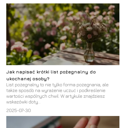
Jak napisać krótki list pożegnalny do
ukochanej osoby?
List pożegnalny to nie tylko forma pożegnania, ale
także sposób na wyrażenie uczuć i podkreślenie
wartości wspólnych chwil. W artykule znajdziesz
wskazówki doty...
2025-07-30