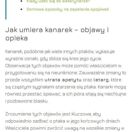
Kiedy udać się do weterynarza?
Domowe sposoby na zapalenie spojówek
Jak umiera kanarek – objawy i
opieka
Kanarek, podobnie jak wiele innych ptaków, wykazuje
wyraźne oznaki, gdy zbliża się kres jego życia.
Obserwacja tych objawów może pomóc właścicielom w
przygotowaniu się na nieuniknione. Zauważalne zmiany to
przede wszystkim
utrata apetytu
oraz
letarg
, które
są częstymi sygnałami starzenia się ptaka. Kanarki mogą
również przestać śpiewać, a ich pióra stają się niechlujne
i pozbawione blasku.
Zrozumienie tych objawów jest kluczowe, aby
odpowiednio zadbać o ptaka w jego końcowych dniach.
Właściciele powinni zwrócić uwagę na wszelkie zmiany w