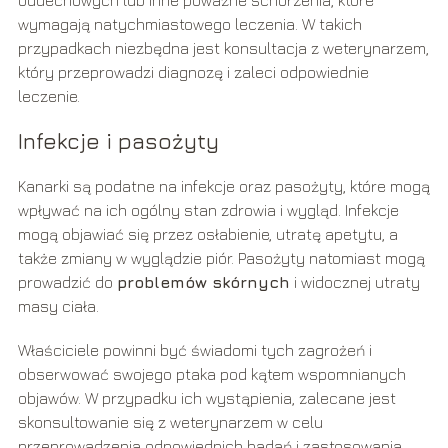
oddechowych lub inne poważne schorzenia, które
wymagają natychmiastowego leczenia. W takich
przypadkach niezbędna jest konsultacja z weterynarzem,
który przeprowadzi diagnozę i zaleci odpowiednie
leczenie.
Infekcje i pasożyty
Kanarki są podatne na infekcje oraz pasożyty, które mogą
wpływać na ich ogólny stan zdrowia i wygląd. Infekcje
mogą objawiać się przez osłabienie, utratę apetytu, a
także zmiany w wyglądzie piór. Pasożyty natomiast mogą
prowadzić do
problemów skórnych
i widocznej utraty
masy ciała.
Właściciele powinni być świadomi tych zagrożeń i
obserwować swojego ptaka pod kątem wspomnianych
objawów. W przypadku ich wystąpienia, zalecane jest
skonsultowanie się z weterynarzem w celu
przeprowadzenia odpowiednich badań i zastosowania