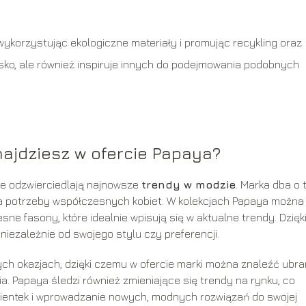
korzystując ekologiczne materiały i promując recykling oraz
wisko, ale również inspiruje innych do podejmowania podobnych
najdziesz w ofercie Papaya?
re odzwierciedlają najnowsze
trendy w modzie
. Marka dba o t
 na potrzeby współczesnych kobiet. W kolekcjach Papaya można
ne fasony, które idealnie wpisują się w aktualne trendy. Dzięk
niezależnie od swojego stylu czy preferencji.
ch okazjach, dzięki czemu w ofercie marki można znaleźć ubra
ia. Papaya śledzi również zmieniające się trendy na rynku, co
klientek i wprowadzanie nowych, modnych rozwiązań do swojej