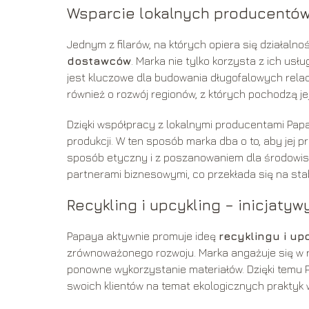
Wsparcie lokalnych producentó
Jednym z filarów, na których opiera się działalno
dostawców
. Marka nie tylko korzysta z ich usł
jest kluczowe dla budowania długofalowych relacj
również o rozwój regionów, z których pochodzą jej
Dzięki współpracy z lokalnymi producentami Pap
produkcji. W ten sposób marka dba o to, aby jej p
sposób etyczny i z poszanowaniem dla środowisk
partnerami biznesowymi, co przekłada się na stab
Recykling i upcykling – inicjatyw
Papaya aktywnie promuje ideę
recyklingu i up
zrównoważonego rozwoju. Marka angażuje się w r
ponowne wykorzystanie materiałów. Dzięki temu 
swoich klientów na temat ekologicznych praktyk 