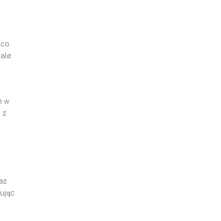
 co
 ale
e w
 z
az
ując