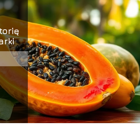
torię
arki