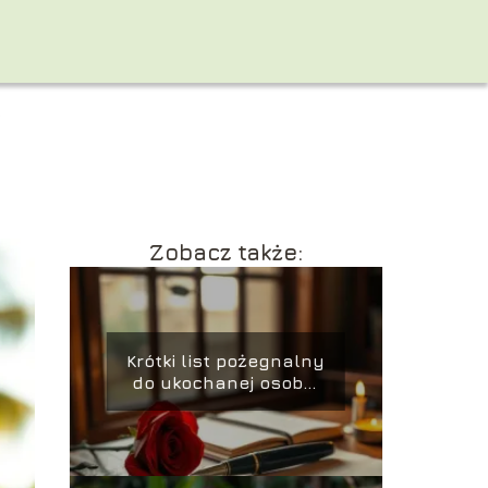
K
Zobacz także:
Krótki list pożegnalny
do ukochanej osoby:
jak napisać z sercem?