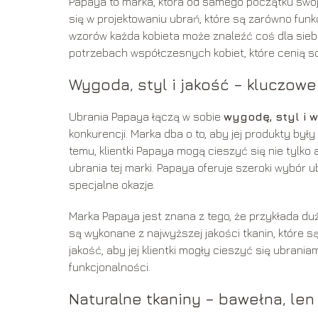
Papaya to marka, która od samego początku swojeg
się w projektowaniu ubrań, które są zarówno funkc
wzorów każda kobieta może znaleźć coś dla siebi
potrzebach współczesnych kobiet, które cenią sobi
Wygoda, styl i jakość – kluczow
Ubrania Papaya łączą w sobie
wygodę, styl i 
konkurencji. Marka dba o to, aby jej produkty były
temu, klientki Papaya mogą cieszyć się nie tylko
ubrania tej marki. Papaya oferuje szeroki wybór u
specjalne okazje.
Marka Papaya jest znana z tego, że przykłada du
są wykonane z najwyższej jakości tkanin, które są
jakość, aby jej klientki mogły cieszyć się ubrania
funkcjonalności.
Naturalne tkaniny – bawełna, len