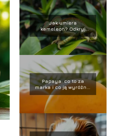
Jak umiera
kameleon? Odkryj
niezwykłe fakty o ich
końcu życia
Papaya: co to za
marka i co ją wyróżnia
na rynku?