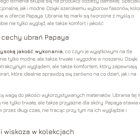
o istnienia skupia się na produkcji odzieży damskiej. Specjali
jonalne, jak i modne. Dzięki szerokiemu wyborowi fasonów, kolo
e w ofercie Papaya. Ubrania tej marki są tworzone z myślą o
e nie tylko wygląd, ale także komfort i jakość.
e cechy ubrań Papaya
wysoką jakość wykonania
, co czyni je wyjątkowymi na tle
 nie tylko modne, ale także trwałe i wygodne w noszeniu. Dzięki
 atrakcyjnym wyglądem, ale także komfortem, który zapewniają
brań, które idealnie sprawdzą się zarówno na co dzień, jak i na
żą wagę do jakości wykorzystywanych materiałów. Ubrania tej 
 nie tylko trwałe, ale także przyjazne dla skóry. Papaya stawia
mi przez długi czas, nie tracąc przy tym na ich wyglądzie i
 i wiskoza w kolekcjach