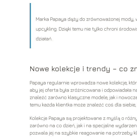
Marka Papaya dąży do zrównoważonej mody, wy
upcykling. Dzięki temu nie tylko chroni środo
działań.
Nowe kolekcje i trendy – co z
Papaya regularnie wprowadza nowe kolekcje, któ
aby jej oferta była zróżnicowana i odpowiadała
znaleźć zarówno klasyczne modele, jak i nowoczes
temu każda klientka może znaleźć coś dla siebie, 
Kolekcje Papaya są projektowane z myślą o różny
zarówno na co dzień, jak i na specjalne wydarzen
pozwala jej na szybkie reagowanie na potrzeby 