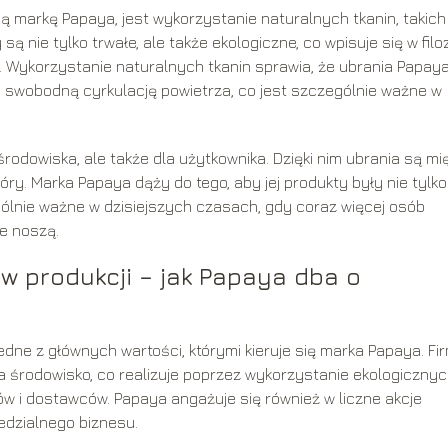
 markę Papaya, jest wykorzystanie naturalnych tkanin, takich 
 są nie tylko trwałe, ale także ekologiczne, co wpisuje się w filo
. Wykorzystanie naturalnych tkanin sprawia, że ubrania Papay
a swobodną cyrkulację powietrza, co jest szczególnie ważne w
środowiska, ale także dla użytkownika. Dzięki nim ubrania są mię
ry. Marka Papaya dąży do tego, aby jej produkty były nie tylko
ególnie ważne w dzisiejszych czasach, gdy coraz więcej osób
e noszą.
w produkcji – jak Papaya dba o
dne z głównych wartości, którymi kieruje się marka Papaya. Fi
środowisko, co realizuje poprzez wykorzystanie ekologiczny
w i dostawców. Papaya angażuje się również w liczne akcje
edzialnego biznesu.