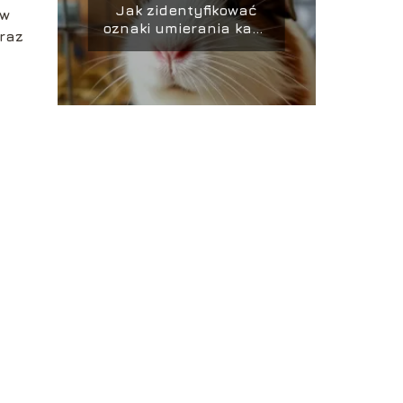
Jak zidentyfikować
 w
oznaki umierania kawii
oraz
domowej?