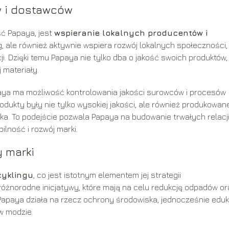
w i dostawców
ść Papaya, jest
wspieranie lokalnych producentów i
ug, ale również aktywnie wspiera rozwój lokalnych społeczności,
i. Dzięki temu Papaya nie tylko dba o jakość swoich produktów,
 materiały.
aya ma możliwość kontrolowania jakości surowców i procesów
rodukty były nie tylko wysokiej jakości, ale również produkowan
a. To podejście pozwala Papaya na budowanie trwałych relacji
ilność i rozwój marki.
y marki
cyklingu
, co jest istotnym elementem jej strategii
óżnorodne inicjatywy, które mają na celu redukcję odpadów or
Papaya działa na rzecz ochrony środowiska, jednocześnie eduk
w modzie.