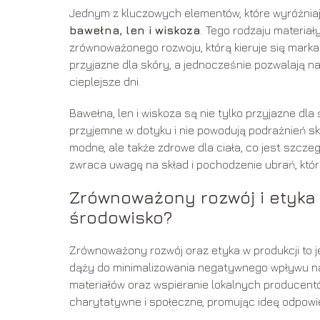
Jednym z kluczowych elementów, które wyróżniają
bawełna, len i wiskoza
. Tego rodzaju materiały
zrównoważonego rozwoju, którą kieruje się marka
przyjazne dla skóry, a jednocześnie pozwalają n
cieplejsze dni.
Bawełna, len i wiskoza są nie tylko przyjazne dla 
przyjemne w dotyku i nie powodują podrażnień skó
modne, ale także zdrowe dla ciała, co jest szcz
zwraca uwagę na skład i pochodzenie ubrań, któr
Zrównoważony rozwój i etyka 
środowisko?
Zrównoważony rozwój oraz etyka w produkcji to je
dąży do minimalizowania negatywnego wpływu na 
materiałów oraz wspieranie lokalnych producentó
charytatywne i społeczne, promując ideę odpowi