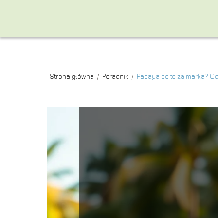
Strona główna
/
Poradnik
/
Papaya co to za marka? Odkr