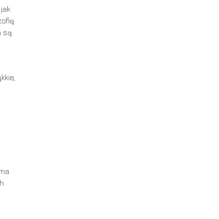
jak
zofię
a są
kkie,
rma
ch