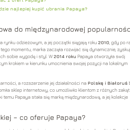
dzie najlepiej kupić ubrania Papaya?
ijowa do międzynarodowej popularnośc
a rynku odzieżowym, a jej początki sięgają roku
2010
, gdy po r
d tego momentu, marka zaczęła rozwijać się dynamicznie, zysku
ch sobie wygodę i styl. W
2014 roku
Papaya otworzyła swój
ącym krokiem w kierunku umocnienia swojej pozycji na lokalnym
ności, a rozszerzenie jej działalności na
Polskę i Białoruś
iła sklep internetowy, co umożliwiło klientom z różnych zaką
ki temu Papaya stała się marką międzynarodową, a jej kolekcje
kiej – co oferuje Papaya?