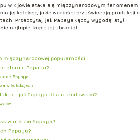
epu w Kijowie stała się międzynarodowym fenomenem
ia jej kolekcje, jakie wartości przyświecają produkcji 
ach. Przeczytaj, jak Papaya łączy wygodę, styl i
e najlepiej kupić jej ubrania!
do międzynarodowej popularności
 co oferuje Papaya?
 ubrań Papaya
oza w kolekcjach
ukcji – jak Papaya dba o środowisko?
awców
esz w ofercie Papaya?
iach Papaya?
tać z ofert Papaya?