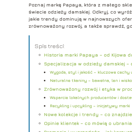
Poznaj markę Papaya, która z małego skl
świecie odzieży damskiej. Odkryj, co wyróżn
jakie trendy dominują w najnowszych ofert
zrównoważony rozwój, a także sprawdź, gdzi
Spis treści:
Historia marki Papaya – od Kijowa 
Specjalizacja w odzieży damskiej –
Wygoda, styl i jakość – kluczowe cechy
Naturalne tkaniny – bawełna, len i wisk
Zrównoważony rozwój i etyka w prod
Wsparcie lokalnych producentów i dost
Recykling i upcykling – inicjatywy marki
Nowe kolekcje i trendy – co znajdzi
Opinie klientek – co mówią o ubran
Promocje i wyprzedaże – jak korzys