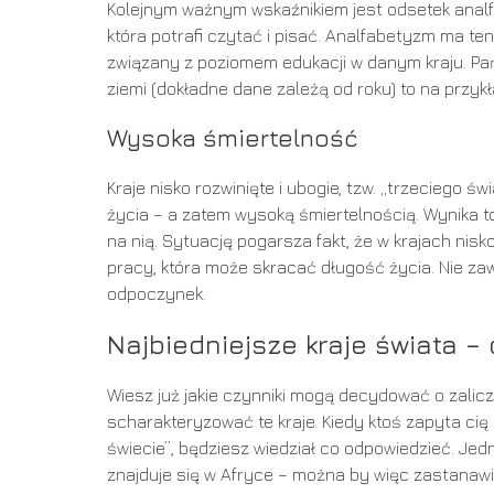
Kolejnym ważnym wskaźnikiem jest odsetek analf
która potrafi czytać i pisać. Analfabetyzm ma t
związany z poziomem edukacji w danym kraju. Pa
ziemi (dokładne dane zależą od roku) to na przykł
Wysoka śmiertelność
Kraje nisko rozwinięte i ubogie, tzw. „trzeciego 
życia – a zatem wysoką śmiertelnością. Wynika t
na nią. Sytuację pogarsza fakt, że w krajach nisk
pracy, która może skracać długość życia. Nie z
odpoczynek.
Najbiedniejsze kraje świata – 
Wiesz już jakie czynniki mogą decydować o zalic
scharakteryzować te kraje. Kiedy ktoś zapyta cię „
świecie”, będziesz wiedział co odpowiedzieć. Jedn
znajduje się w Afryce – można by więc zastanawia