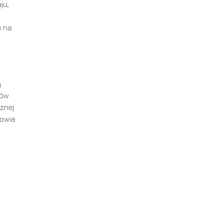
ju,
u na
ą
ków
cznej
rowia