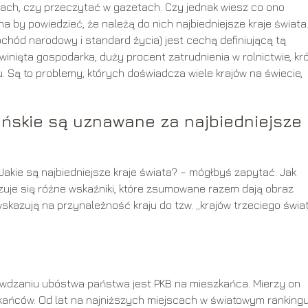
ach, czy przeczytać w gazetach. Czy jednak wiesz co ono
na by powiedzieć, że należą do nich najbiedniejsze kraje świata
ochód narodowy i standard życia) jest cechą definiującą tą
ozwinięta gospodarka, duży procent zatrudnienia w rolnictwie, kr
 Są to problemy, których doświadcza wiele krajów na świecie,
ańskie są uznawane za najbiedniejsze
Jakie są najbiedniejsze kraje świata? – mógłbyś zapytać. Jak
izuje się różne wskaźniki, które zsumowane razem dają obraz
skazują na przynależność kraju do tzw. „krajów trzeciego świat
wdzaniu ubóstwa państwa jest PKB na mieszkańca. Mierzy on
ańców. Od lat na najniższych miejscach w światowym ranking