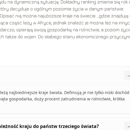
lędu na dynamiczną sytuację. Dokładny ranking zmienia się rok 
, który decyduje o ogólnym poziomie życia w danym państwie.
. Opisać nią można najuboższe kraje na świecie. „gdzie znajdują 
ąca część leży w Afryce, jednak znaleźć je można też na inny
darczo, opierają swoją gospodarkę na rolnictwie, a poziom życi
nich także do wojen. Do słabego stanu ekonomicznego przyczyn
leżą najbiedniejsze kraje świata. Definiują je nie tylko niski dochód
nięta gospodarka, duży procent zatrudnienia w rolnictwie, krótka
ależność kraju do państw trzeciego świata?