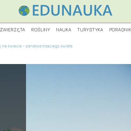
ZWIERZĘTA
ROŚLINY
NAUKA
TURYSTYKA
PORADNI
raj na świecie – państwa trzeciego świata