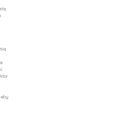
ata,
o
się
a.
ść
ktor
, aby