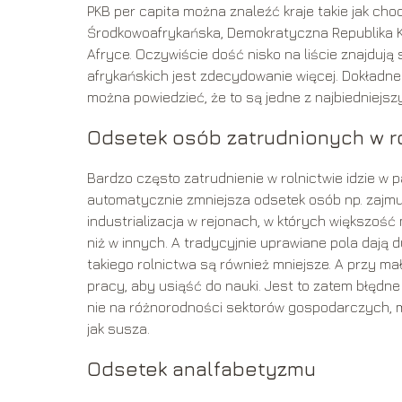
PKB per capita można znaleźć kraje takie jak choc
Środkowoafrykańska, Demokratyczna Republika K
Afryce. Oczywiście dość nisko na liście znajdują s
afrykańskich jest zdecydowanie więcej. Dokładne 
można powiedzieć, że to są jedne z najbiedniejsz
Odsetek osób zatrudnionych w r
Bardzo często zatrudnienie w rolnictwie idzie w 
automatycznie zmniejsza odsetek osób np. zajmu
industrializacja w rejonach, w których większość
niż w innych. A tradycyjnie uprawiane pola dają 
takiego rolnictwa są również mniejsze. A przy m
pracy, aby usiąść do nauki. Jest to zatem błędne 
nie na różnorodności sektorów gospodarczych, mo
jak susza.
Odsetek analfabetyzmu