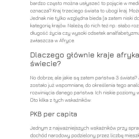
bardzo często można usłyszeć to pojęcie w medi
oznacza? Kraj trzeciego świata to ubogi kraj. Moż
Jednak nie tylko względna bieda (a zatem niski d
kategorię krajów. Należą do nich też np.: słabo r
długość życia czy wysoki odsetek analfabetyzmu.
zwłaszcza w Afryce.
Dlaczego głównie kraje afryk
świecie?
No dobrze, ale jakie są zatem państwa 3 świata? 
zostało już wspomniane, do określenia tego anal
rozwinięcia danego państwa. Ich niskie poziomy w
Oto kilka z tych wskaźników:
PKB per capita
Jednym z najważniejszych wskaźników przy spra
dochód narodowy podzielony przez liczbę mieszk