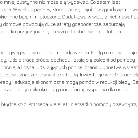
to mniej pustynne niż może się wydawać. Co zatem jest
zne. W wielu z państw, które dziś są najuboższymi krajami świ
ie. Inne były nimi otoczone. Dodatkowo w wielu z nich nawet d
wojny domowe powodują duże straty gospodarcze, zaburzają
wszystko przyczynia się do wzrostu ubóstwa i niedoboru
egatywny wpływ na poziom biedy w kraju. Kiedy rolnictwo staje 
y, ludzie tracą źródło dochodu i stają się zależni od pomocy
rośnie, a liczba ludzi żyjących poniżej granicy ubóstwa wzrast
kluczowe znaczenie w walce z biedą. Inwestycje w różnorodno
racy i edukacja ekonomiczna mogą pomóc w redukcji biedy. Se
ostarczając mikrokredyty i inne formy wsparcia dla osób
o błędne koło. Potrzeba wiele lat i nierzadko pomocy z zewnątrz