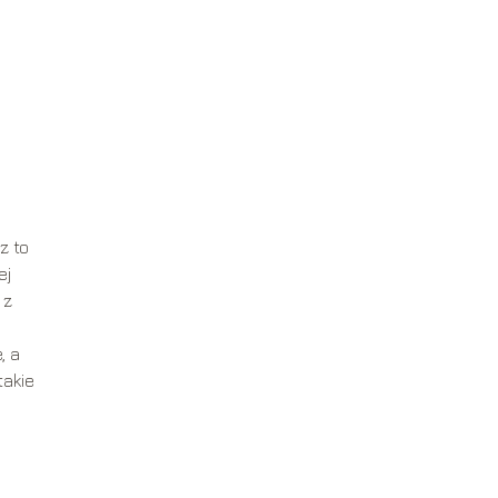
z to
ej
 z
d
, a
takie