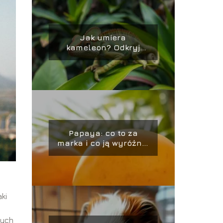
Jak umiera
kameleon? Odkryj
niezwykłe fakty o ich
końcu życia
Papaya: co to za
marka i co ją wyróżnia
na rynku?
aki
nych