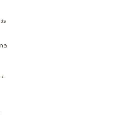
.
ótka
 na
a”.
u