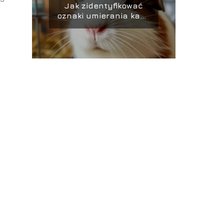
Jak zidentyfikować
oznaki umierania kawii
domowej?