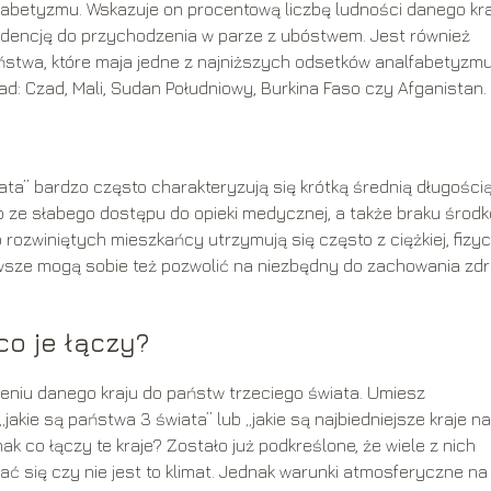
abetyzmu. Wskazuje on procentową liczbę ludności danego kra
endencję do przychodzenia w parze z ubóstwem. Jest również
ństwa, które maja jedne z najniższych odsetków analfabetyzm
ad: Czad, Mali, Sudan Południowy, Burkina Faso czy Afganistan.
świata” bardzo często charakteryzują się krótką średnią długości
o ze słabego dostępu do opieki medycznej, a także braku środ
o rozwiniętych mieszkańcy utrzymują się często z ciężkiej, fizy
awsze mogą sobie też pozwolić na niezbędny do zachowania zd
co je łączy?
zeniu danego kraju do państw trzeciego świata. Umiesz
jakie są państwa 3 świata” lub „jakie są najbiedniejsze kraje na
ak co łączy te kraje? Zostało już podkreślone, że wiele z nich
ć się czy nie jest to klimat. Jednak warunki atmosferyczne na