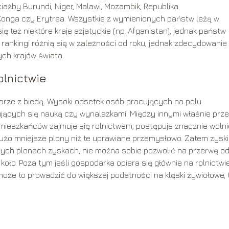
iażby Burundi, Niger, Malawi, Mozambik, Republika
onga czy Erytrea. Wszystkie z wymienionych państw leżą w
ię też niektóre kraje azjatyckie (np. Afganistan), jednak państw
rankingi różnią się w zależności od roku, jednak zdecydowanie
ych krajów świata.
olnictwie
parze z biedą. Wysoki odsetek osób pracujących na polu
jących się nauką czy wynalazkami. Między innymi właśnie prze
 mieszkańców zajmuje się rolnictwem, postępuje znacznie wolni
dużo mniejsze plony niż te uprawiane przemysłowo. Zatem zyski
ałych plonach zyskach, nie można sobie pozwolić na przerwę o
koło. Poza tym jeśli gospodarka opiera się głównie na rolnictwie
że to prowadzić do większej podatności na klęski żywiołowe, 