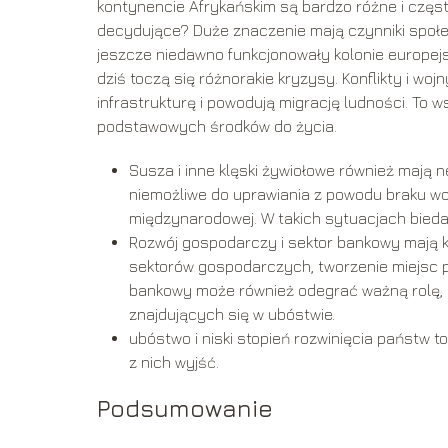
kontynencie Afrykańskim są bardzo różne i częs
decydujące? Duże znaczenie mają czynniki społec
jeszcze niedawno funkcjonowały kolonie europejsk
dziś toczą się różnorakie kryzysy. Konflikty i 
infrastrukturę i powodują migrację ludności. To 
podstawowych środków do życia.
Susza i inne klęski żywiołowe również mają n
niemożliwe do uprawiania z powodu braku wod
międzynarodowej. W takich sytuacjach bieda 
Rozwój gospodarczy i sektor bankowy mają 
sektorów gospodarczych, tworzenie miejsc p
bankowy może również odegrać ważną rolę, d
znajdujących się w ubóstwie.
ubóstwo i niski stopień rozwinięcia państw t
z nich wyjść.
Podsumowanie