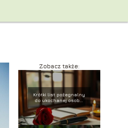
K
Zobacz także:
Krótki list pożegnalny
do ukochanej osoby:
jak napisać z sercem?