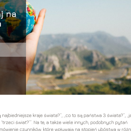
j na
a
są najbiedniejsze kraje świata?”, „co to są państwa 3 świata?”, „j
 'trzeci świat?’”. Na te, a także wiele innych, podobnych pytań
omówienie czynników, które wpływają na stopień ubóstwa w róż