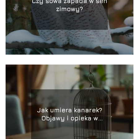
Czy sowa zapada w sen
zimowy?
Jak umiera kanarek?
Objawy i opieka w
trudnych chwilach