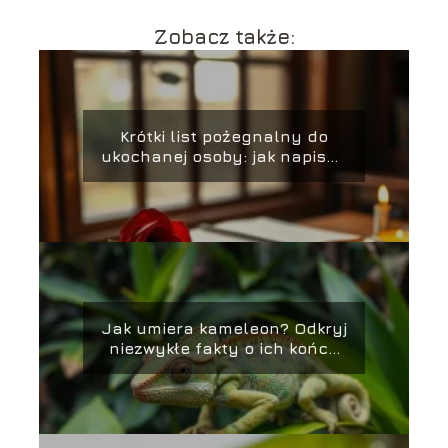
Zobacz także:
Krótki list pożegnalny do
ukochanej osoby: jak napisać
z sercem?
Jak umiera kameleon? Odkryj
niezwykłe fakty o ich końcu
życia