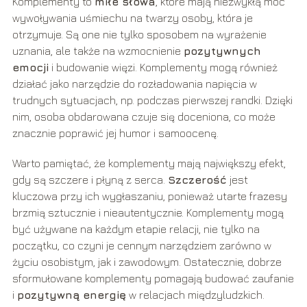
Komplementy to
miłe słowa
, które mają niezwykłą moc
wywoływania uśmiechu na twarzy osoby, która je
otrzymuje. Są one nie tylko sposobem na wyrażenie
uznania, ale także na wzmocnienie
pozytywnych
emocji
i budowanie więzi. Komplementy mogą również
działać jako narzędzie do rozładowania napięcia w
trudnych sytuacjach, np. podczas pierwszej randki. Dzięki
nim, osoba obdarowana czuje się doceniona, co może
znacznie poprawić jej humor i samoocenę.
Warto pamiętać, że komplementy mają największy efekt,
gdy są szczere i płyną z serca.
Szczerość
jest
kluczowa przy ich wygłaszaniu, ponieważ utarte frazesy
brzmią sztucznie i nieautentycznie. Komplementy mogą
być używane na każdym etapie relacji, nie tylko na
początku, co czyni je cennym narzędziem zarówno w
życiu osobistym, jak i zawodowym. Ostatecznie, dobrze
sformułowane komplementy pomagają budować zaufanie
i
pozytywną energię
w relacjach międzyludzkich.