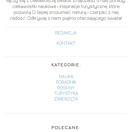
łączy się z ciekawością świata. Znajdziesz u nas porady,
ciekawostki naukowe i inspiracje turystyczne, które
pozwolą Ci lepiej zrozumieć naturę i czerpać z niej
radość. Odkrywaj z nami piękno otaczającego świata!
REDAKCJA
KONTAKT
KATEGORIE:
NAUKA
PORADNIK
ROŚLINY
TURYSTYKA
ZWIERZĘTA
POLECANE: