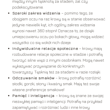
między innymi tęsknotę za stadem, żal czy
podekscytowanie.
Szeroki zakres widzenia
– pomimo tego, że
obojgiem oczu na raz krowy są w stanie obserwować
jedynie niewielki kąt, ich ogólny zakres widzenia
wynosi nawet 360 stopni! Oznacza to, że dzięki
umiejscowieniu oczu po bokach głowy, mogą widzieć
wszystko co się wokół nich dzieje.
Indywidualne relacje społeczne
– krowy mają
rozbudowane relacje społeczne w stadzie i potrafią
tworzyć silne więzi z innymi osobnikami. Mogą nawet
wykazywać przywiązanie do konkretnych
towarzyszy. Tęsknią też za stadami w razie rozłąki.
Odczuwanie smaków
– krowy potrafią rozróżnić
słodki, gorzki, słony i kwaśny smak. Mają też swoje
własne preferencje smakowe!
Pamięć i inteligencja
– krowy są znane ze swojej
niezwykłej pamięci i inteligencji. Potrafią na przykład
zapamiętywać i rozróżniać ludzi i inne krowy.