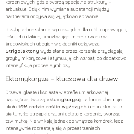
korzeniowych, gdzie tworzą specjalne struktury –
arbuskule. Dzięki nim wymiana substancji między
partnerami odbywa się wyjątkowo sprawnie.
Grzyby arbuskularne są niezbędne dla roślin uprawnych,
leśnych i dzikich, umożliwiając im przetrwanie w
środowiskach ubogich w składniki odżywcze.
Strigolaktony
wydzielane przez korzenie przyciągają
grzyby mikoryzowe i stymulują ich wzrost, co dodatkowo
intensyfikuje proces symbiozy.
Ektomykoryza – kluczowa dla drzew
Drzewa iglaste i liściaste w strefie umiarkowanej
najczęściej tworzą
ektomykoryzę
. Ta forma obejmuje
około
10% rodzin roślin wyższych
i charakteryzuje
się tym, że strzępki grzybni oplatają korzenie, tworząc
tzw. mufkę. Nie wnikają jednak do wnętrza komórek, lecz
intensywnie rozrastają się w przestrzeniach