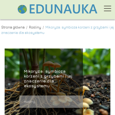
Strona główna
/
Rośliny
/
Mikoryza: symbioza korzeni z grzybami i jej
znaczenie dla ekosystemu
Mikoryza: symbioza
korzeni z grzybami i jej
znaczenie dla
ekosystemu
Rośliny