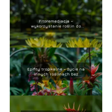
Fitoremediacja –
wykorzystanie roślin do
oczyszczania gleby i wody
Epifity tropikalne – życie na
innych roślinach bez
wyrządzania im szkody