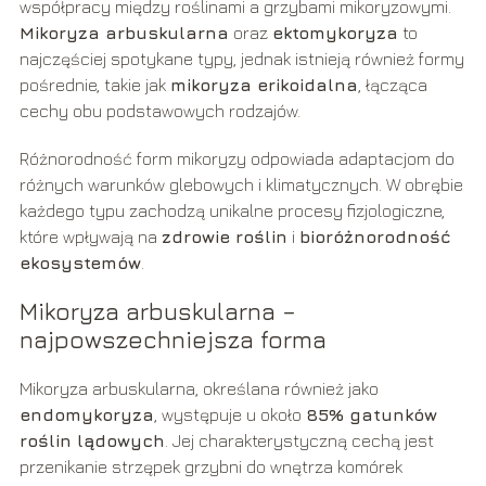
współpracy między roślinami a grzybami mikoryzowymi.
Mikoryza arbuskularna
oraz
ektomykoryza
to
najczęściej spotykane typy, jednak istnieją również formy
pośrednie, takie jak
mikoryza erikoidalna
, łącząca
cechy obu podstawowych rodzajów.
Różnorodność form mikoryzy odpowiada adaptacjom do
różnych warunków glebowych i klimatycznych. W obrębie
każdego typu zachodzą unikalne procesy fizjologiczne,
które wpływają na
zdrowie roślin
i
bioróżnorodność
ekosystemów
.
Mikoryza arbuskularna –
najpowszechniejsza forma
Mikoryza arbuskularna, określana również jako
endomykoryza
, występuje u około
85% gatunków
roślin lądowych
. Jej charakterystyczną cechą jest
przenikanie strzępek grzybni do wnętrza komórek