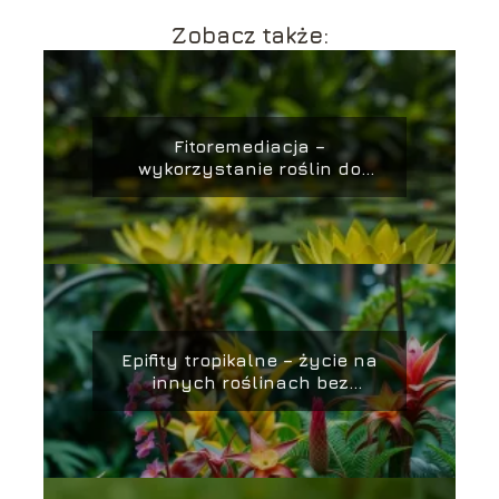
Zobacz także:
Fitoremediacja –
wykorzystanie roślin do
oczyszczania gleby i wody
Epifity tropikalne – życie na
innych roślinach bez
wyrządzania im szkody