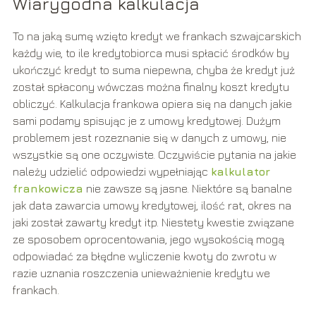
Wiarygodna kalkulacja
To na jaką sumę wzięto kredyt we frankach szwajcarskich
każdy wie, to ile kredytobiorca musi spłacić środków by
ukończyć kredyt to suma niepewna, chyba że kredyt już
został spłacony wówczas można finalny koszt kredytu
obliczyć. Kalkulacja frankowa opiera się na danych jakie
sami podamy spisując je z umowy kredytowej. Dużym
problemem jest rozeznanie się w danych z umowy, nie
wszystkie są one oczywiste. Oczywiście pytania na jakie
należy udzielić odpowiedzi wypełniając
kalkulator
frankowicza
nie zawsze są jasne. Niektóre są banalne
jak data zawarcia umowy kredytowej, ilość rat, okres na
jaki został zawarty kredyt itp. Niestety kwestie związane
ze sposobem oprocentowania, jego wysokością mogą
odpowiadać za błędne wyliczenie kwoty do zwrotu w
razie uznania roszczenia unieważnienie kredytu we
frankach.