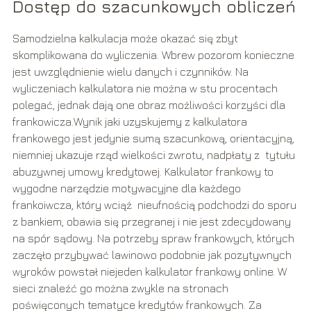
Dostęp do szacunkowych obliczeń
Samodzielna kalkulacja może okazać się zbyt
skomplikowana do wyliczenia. Wbrew pozorom konieczne
jest uwzględnienie wielu danych i czynników. Na
wyliczeniach kalkulatora nie można w stu procentach
polegać, jednak dają one obraz możliwości korzyści dla
frankowicza.Wynik jaki uzyskujemy z kalkulatora
frankowego jest jedynie sumą szacunkową, orientacyjną,
niemniej ukazuje rząd wielkości zwrotu, nadpłaty z tytułu
abuzywnej umowy kredytowej. Kalkulator frankowy to
wygodne narzędzie motywacyjne dla każdego
frankoiwcza, który wciąż nieufnością podchodzi do sporu
z bankiem, obawia się przegranej i nie jest zdecydowany
na spór sądowy. Na potrzeby spraw frankowych, których
zaczęło przybywać lawinowo podobnie jak pozytywnych
wyroków powstał niejeden kalkulator frankowy online. W
sieci znaleźć go można zwykle na stronach
poświęconych tematyce kredytów frankowych. Za