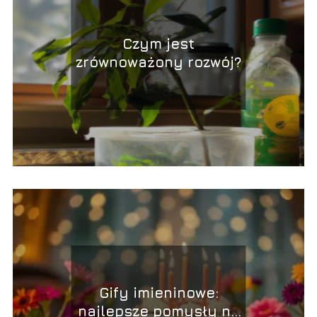
Czym jest
zrównoważony rozwój?
Gify imieninowe:
najlepsze pomysły na