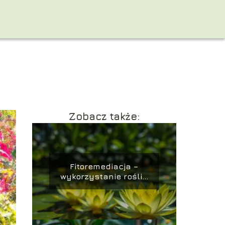
K
Zobacz także:
Fitoremediacja –
wykorzystanie roślin
do oczyszczania
gleby i wody