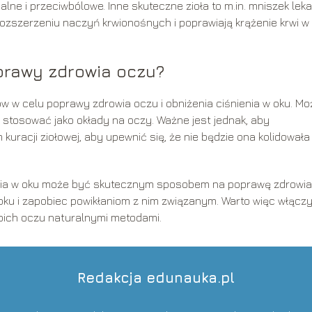
ne i przeciwbólowe. Inne skuteczne zioła to m.in. mniszek lekar
rozszerzeniu naczyń krwionośnych i poprawiają krążenie krwi w 
prawy zdrowia oczu?
 w celu poprawy zdrowia oczu i obniżenia ciśnienia w oku. M
 stosować jako okłady na oczy. Ważne jest jednak, aby
uracji ziołowej, aby upewnić się, że nie będzie ona kolidowała
enia w oku może być skutecznym sposobem na poprawę zdrowia
oku i zapobiec powikłaniom z nim związanym. Warto więc włączy
woich oczu naturalnymi metodami.
Redakcja edunauka.pl