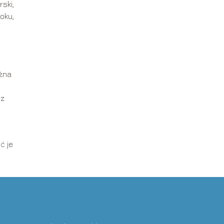
ski,
oku,
ożna
 z
ć je