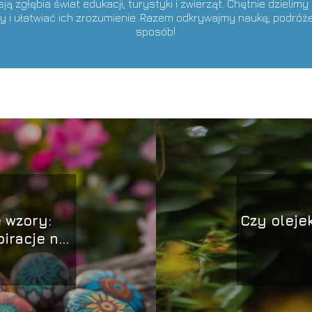
ą zgłębia świat edukacji, turystyki i zwierząt. Chętnie dzielimy
y i ułatwiać ich zrozumienie. Razem odkrywajmy naukę, podróże
sposób!
 wzory:
Czy oleje
piracje na
n