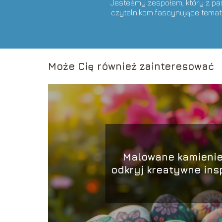
Jesteśmy zespołem, który z pasj
czytelnikom fascynujące temat
Może Cię również zainteresować
Malowane kamienie
odkryj kreatywne ins
każdy sezo