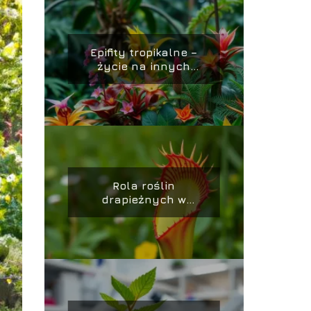
Epifity tropikalne –
życie na innych
roślinach bez
wyrządzania im
szkody
Rola roślin
drapieżnych w
przyrodzie – pułapki i
strategie łowieckie