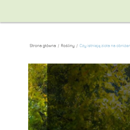
Strona główna
/
Rośliny
/
Czy istnieją zioła na obniże