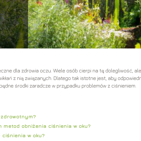
czne dla zdrowia oczu. Wiele osób cierpi na tę dolegliwość, ale
kłań z nią związanych. Dlatego tak istotne jest, aby odpowied
będne środki zaradcze w przypadku problemów z ciśnieniem.
m zdrowotnym?
 metod obniżenia ciśnienia w oku?
 ciśnienia w oku?