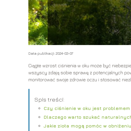
Data publikacji: 2024-03-07
Ciągłe wzrost ciśnienia w oku może być niebezpie
wszyscy zdają sobie sprawę z potencjalnych powi
monitorować swoje zdrowie oczu i stosować niez
Spis treści:
Czy ciśnienie w oku jest probleme
Dlaczego warto szukać naturalnych
Jakie zioła mogą pomóc w obniżeniu