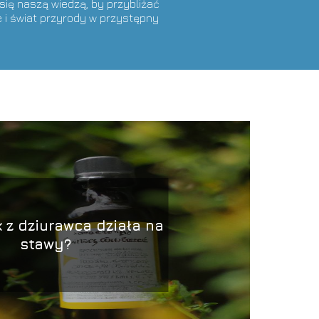
 się naszą wiedzą, by przybliżać
 i świat przyrody w przystępny
k z dziurawca działa na
stawy?