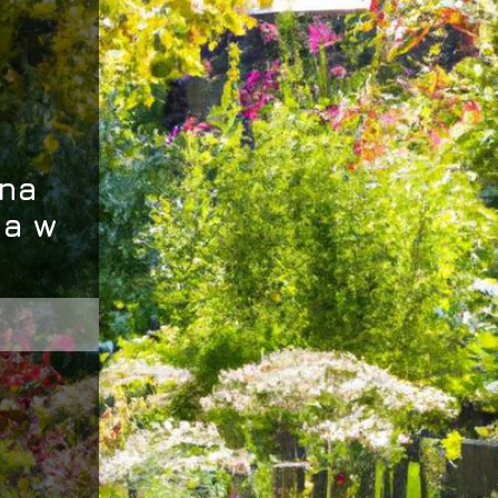
 na
ia w