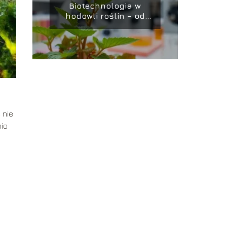
Biotechnologia w
hodowli roślin – od
GMO do CRISPR/Cas9
 nie
nio