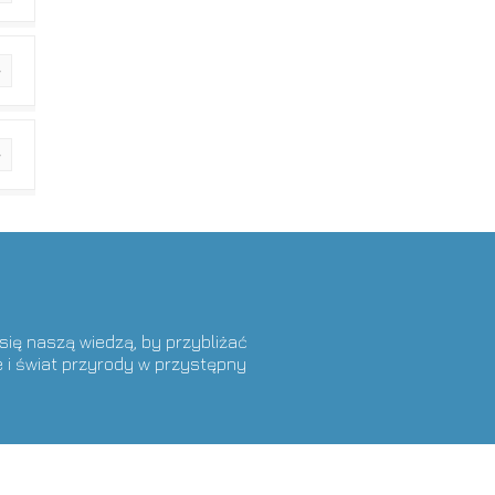
 się naszą wiedzą, by przybliżać
 i świat przyrody w przystępny