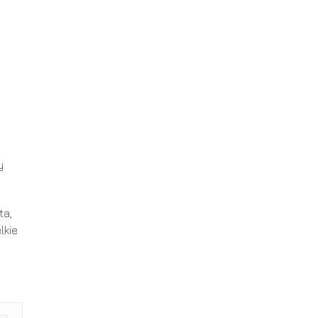
y
ta,
lkie