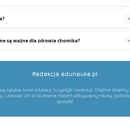
a?
jne są ważne dla zdrowia chomika?
Redakcja edunauka.pl
ą zgłębia świat edukacji, turystyki i zwierząt. Chętnie dzielimy
y i ułatwiać ich zrozumienie. Razem odkrywajmy naukę, podróże
sposób!