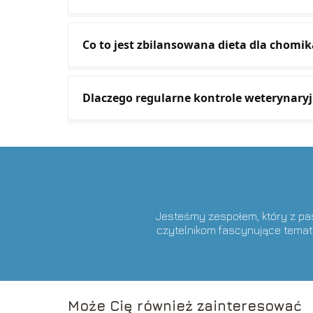
Co to jest zbilansowana dieta dla chomik
Dlaczego regularne kontrole weterynary
Jesteśmy zespołem, który z pasj
czytelnikom fascynujące temat
Może Cię również zainteresować