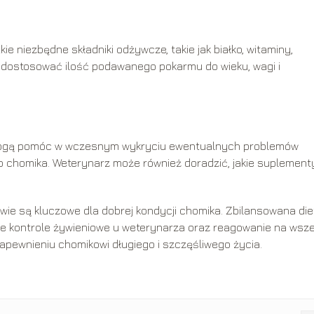
 niezbędne składniki odżywcze, takie jak białko, witaminy,
y dostosować ilość podawanego pokarmu do wieku, wagi i
 mogą pomóc w wczesnym wykryciu ewentualnych problemów
 chomika. Weterynarz może również doradzić, jakie suplement
wie są kluczowe dla dobrej kondycji chomika. Zbilansowana die
ne kontrole żywieniowe u weterynarza oraz reagowanie na wsze
ewnieniu chomikowi długiego i szczęśliwego życia.