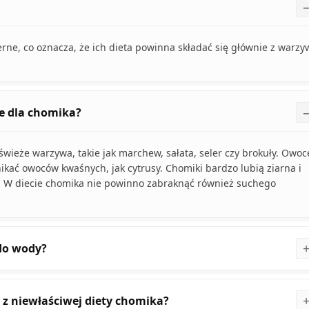
erne, co oznacza, że ich dieta powinna składać się głównie z warzy
e dla chomika?
wieże warzywa, takie jak marchew, sałata, seler czy brokuły. Owoc
kać owoców kwaśnych, jak cytrusy. Chomiki bardzo lubią ziarna i
ka. W diecie chomika nie powinno zabraknąć również suchego
 do wody?
z niewłaściwej diety chomika?