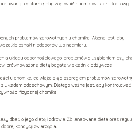
 podawany regularnie, aby zapewnić chomikowi stałe dostawy
różnych problemów zdrowotnych u chomika. Ważne jest, aby
wszelkie oznaki niedoborów lub nadmiaru.
enia układu odpornościowego, problemów z uzębieniem czy ch
owi zrównoważoną dietę bogatą w składniki odżywcze.
ości u chomika, co wiąże się z szeregiem problemów zdrowotn
y z układem oddechowym. Dlatego ważne jest, aby kontrolować
ywności fizycznej chomika.
eży dbać o jego dietę i zdrowie. Zbilansowana dieta oraz regul
dobrej kondycji zwierzęcia.