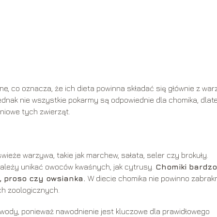
rne, co oznacza, że ich dieta powinna składać się głównie z war
a. Jednak nie wszystkie pokarmy są odpowiednie dla chomika, dlat
niowe tych zwierząt.
ieże warzywa, takie jak marchew, sałata, seler czy brokuły.
ależy unikać owoców kwaśnych, jak cytrusy.
Chomiki bardzo
ik, proso czy owsianka.
W diecie chomika nie powinno zabrak
h zoologicznych.
wody, ponieważ nawodnienie jest kluczowe dla prawidłowego