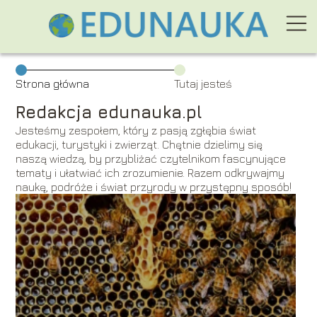
Strona główna
Tutaj jesteś
Redakcja edunauka.pl
Jesteśmy zespołem, który z pasją zgłębia świat
edukacji, turystyki i zwierząt. Chętnie dzielimy się
naszą wiedzą, by przybliżać czytelnikom fascynujące
tematy i ułatwiać ich zrozumienie. Razem odkrywajmy
naukę, podróże i świat przyrody w przystępny sposób!